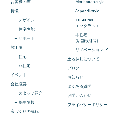
お客様の声
─ Manhattan-style
特徴
─ Japandi-style
─ デザイン
─ Tsu-kuras
＜ツクラス＞
─ 住宅性能
─ 非住宅
─ サポート
(店舗設計等)
施工例
─ リノベーション
─ 住宅
土地探しについて
─ 非住宅
ブログ
イベント
お知らせ
会社概要
よくある質問
─ スタッフ紹介
お問い合わせ
─ 採用情報
プライバシーポリシー
家づくりの流れ