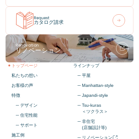
Request
カタログ請求
Renovation
リノベーション
トップページ
ラインナップ
私たちの想い
─ 平屋
お客様の声
─ Manhattan-style
特徴
─ Japandi-style
─ デザイン
─ Tsu-kuras
＜ツクラス＞
─ 住宅性能
─ 非住宅
─ サポート
(店舗設計等)
施工例
─ リノベーション