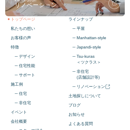
Renovation
リノベーション
トップページ
ラインナップ
私たちの想い
─ 平屋
お客様の声
─ Manhattan-style
特徴
─ Japandi-style
─ デザイン
─ Tsu-kuras
＜ツクラス＞
─ 住宅性能
─ 非住宅
─ サポート
(店舗設計等)
施工例
─ リノベーション
─ 住宅
土地探しについて
─ 非住宅
ブログ
イベント
お知らせ
会社概要
よくある質問