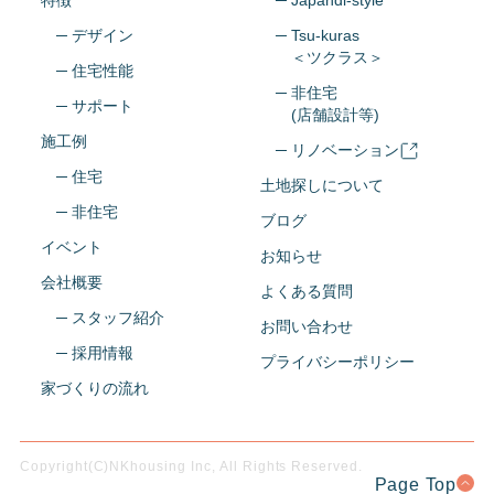
─ デザイン
─ Tsu-kuras
＜ツクラス＞
─ 住宅性能
─ 非住宅
─ サポート
(店舗設計等)
施工例
─ リノベーション
─ 住宅
土地探しについて
─ 非住宅
ブログ
イベント
お知らせ
会社概要
よくある質問
─ スタッフ紹介
お問い合わせ
─ 採用情報
プライバシーポリシー
家づくりの流れ
Copyright(C)NKhousing Inc, All Rights Reserved.
Page Top