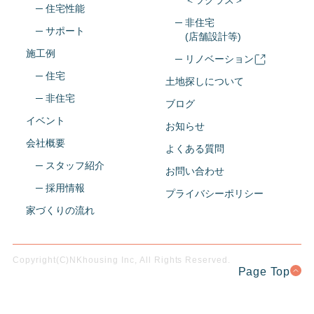
＜ツクラス＞
─ 住宅性能
─ 非住宅
─ サポート
(店舗設計等)
施工例
─ リノベーション
─ 住宅
土地探しについて
─ 非住宅
ブログ
イベント
お知らせ
会社概要
よくある質問
─ スタッフ紹介
お問い合わせ
─ 採用情報
プライバシーポリシー
家づくりの流れ
Copyright(C)NKhousing Inc, All Rights Reserved.
Page Top