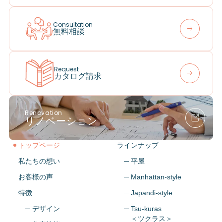
Consultation
無料相談
Request
カタログ請求
Renovation
リノベーション
トップページ
ラインナップ
私たちの想い
─ 平屋
お客様の声
─ Manhattan-style
特徴
─ Japandi-style
─ デザイン
─ Tsu-kuras
＜ツクラス＞