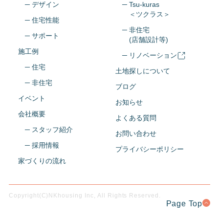
─ デザイン
─ Tsu-kuras
＜ツクラス＞
─ 住宅性能
─ 非住宅
─ サポート
(店舗設計等)
施工例
─ リノベーション
─ 住宅
土地探しについて
─ 非住宅
ブログ
イベント
お知らせ
会社概要
よくある質問
─ スタッフ紹介
お問い合わせ
─ 採用情報
プライバシーポリシー
家づくりの流れ
Copyright(C)NKhousing Inc, All Rights Reserved.
Page Top