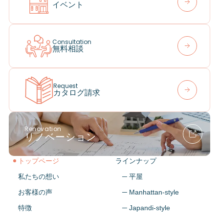
イベント
Consultation
無料相談
Request
カタログ請求
Renovation
リノベーション
トップページ
ラインナップ
私たちの想い
─ 平屋
お客様の声
─ Manhattan-style
特徴
─ Japandi-style