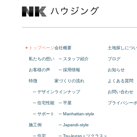
トップページ
会社概要
土地探しにつ
私たちの想い
─ スタッフ紹介
ブログ
お客様の声
─ 採用情報
お知らせ
特徴
家づくりの流れ
よくある質問
─ デザイン
ラインナップ
お問い合わせ
─ 住宅性能
─ 平屋
プライバシー
─ サポート
─ Manhattan-style
施工例
─ Japandi-style
─ 住宅
─ Tsu-kuras
＜ツクラス＞