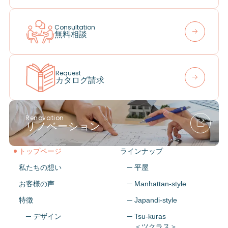
Consultation
無料相談
Request
カタログ請求
Renovation
リノベーション
トップページ
ラインナップ
私たちの想い
─ 平屋
お客様の声
─ Manhattan-style
特徴
─ Japandi-style
─ デザイン
─ Tsu-kuras
＜ツクラス＞