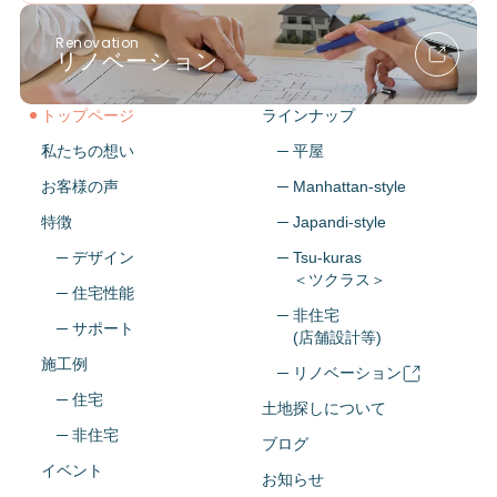
Renovation
リノベーション
トップページ
ラインナップ
私たちの想い
─ 平屋
お客様の声
─ Manhattan-style
特徴
─ Japandi-style
─ デザイン
─ Tsu-kuras
＜ツクラス＞
─ 住宅性能
─ 非住宅
─ サポート
(店舗設計等)
施工例
─ リノベーション
─ 住宅
土地探しについて
─ 非住宅
ブログ
イベント
お知らせ