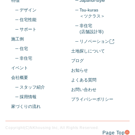
特徴
─ Japandi-style
─ デザイン
─ Tsu-kuras
＜ツクラス＞
─ 住宅性能
─ 非住宅
─ サポート
(店舗設計等)
施工例
─ リノベーション
─ 住宅
土地探しについて
─ 非住宅
ブログ
イベント
お知らせ
会社概要
よくある質問
─ スタッフ紹介
お問い合わせ
─ 採用情報
プライバシーポリシー
家づくりの流れ
Copyright(C)NKhousing Inc, All Rights Reserved.
Page Top