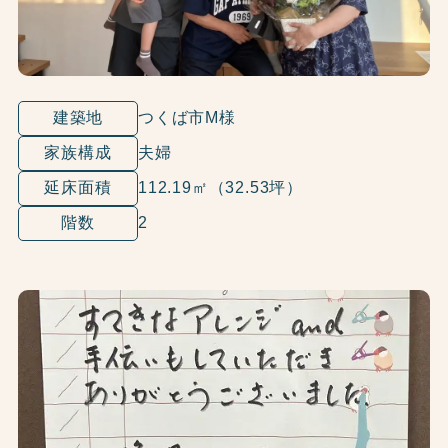
建築地
つくば市M様
家族構成
夫婦
延床面積
112.19㎡（32.53坪）
階数
2