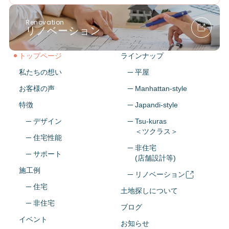
Renovation
リノベーション
トップページ
ラインナップ
私たちの想い
─ 平屋
お客様の声
─ Manhattan-style
特徴
─ Japandi-style
─ デザイン
─ Tsu-kuras
＜ツクラス＞
─ 住宅性能
─ 非住宅
─ サポート
(店舗設計等)
施工例
─ リノベーション
─ 住宅
土地探しについて
─ 非住宅
ブログ
イベント
お知らせ