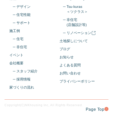
─ デザイン
─ Tsu-kuras
＜ツクラス＞
─ 住宅性能
─ 非住宅
─ サポート
(店舗設計等)
施工例
─ リノベーション
─ 住宅
土地探しについて
─ 非住宅
ブログ
イベント
お知らせ
会社概要
よくある質問
─ スタッフ紹介
お問い合わせ
─ 採用情報
プライバシーポリシー
家づくりの流れ
Copyright(C)NKhousing Inc, All Rights Reserved.
Page Top