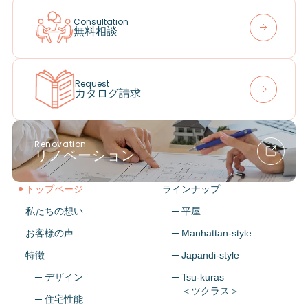
Consultation
無料相談
Request
カタログ請求
Renovation
リノベーション
トップページ
ラインナップ
私たちの想い
─ 平屋
お客様の声
─ Manhattan-style
特徴
─ Japandi-style
─ デザイン
─ Tsu-kuras
＜ツクラス＞
─ 住宅性能