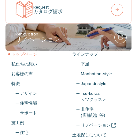
Request
カタログ請求
Renovation
リノベーション
トップページ
ラインナップ
私たちの想い
─ 平屋
お客様の声
─ Manhattan-style
特徴
─ Japandi-style
─ デザイン
─ Tsu-kuras
＜ツクラス＞
─ 住宅性能
─ 非住宅
─ サポート
(店舗設計等)
施工例
─ リノベーション
─ 住宅
土地探しについて